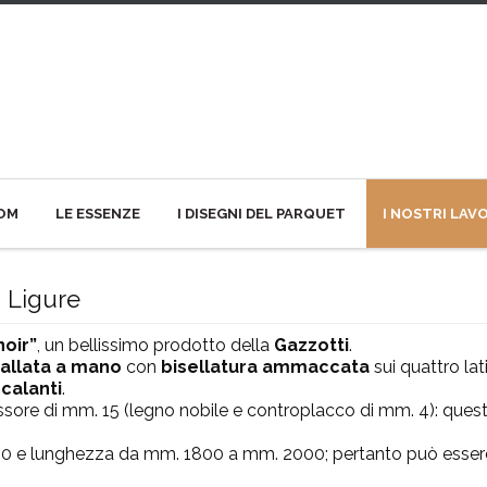
OM
LE ESSENZE
I DISEGNI DEL PARQUET
I NOSTRI LAV
 Ligure
noir”
, un bellissimo prodotto della
Gazzotti
.
iallata a mano
con
bisellatura ammaccata
sui quattro la
 calanti
.
ssore di mm. 15 (legno nobile e controplacco di mm. 4): ques
90 e lunghezza da mm. 1800 a mm. 2000; pertanto può essere