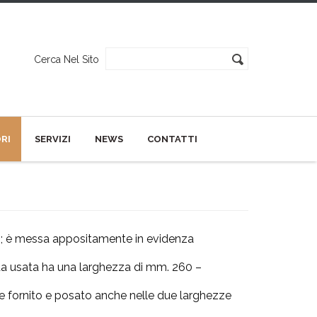
Cerca Nel Sito
ORI
SERVIZI
NEWS
CONTATTI
ti; è messa appositamente in evidenza
ta usata ha una larghezza di mm. 260 –
 fornito e posato anche nelle due larghezze